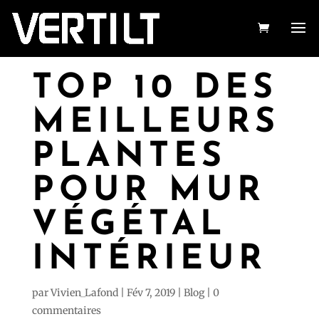
TOP 10 DES
MEILLEURS
PLANTES
POUR MUR
VÉGÉTAL
INTÉRIEUR
par
Vivien_Lafond
|
Fév 7, 2019
|
Blog
|
0
commentaires