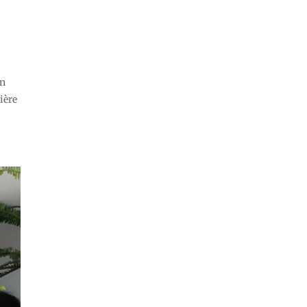
in
ière