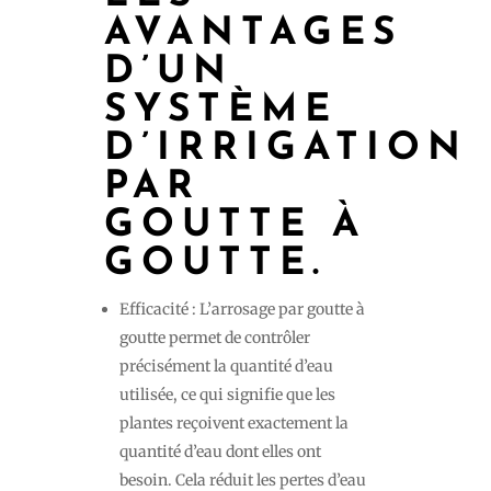
AVANTAGES
D’UN
SYSTÈME
D’IRRIGATION
PAR
GOUTTE À
GOUTTE.
Efficacité : L’arrosage par goutte à
goutte permet de contrôler
précisément la quantité d’eau
utilisée, ce qui signifie que les
plantes reçoivent exactement la
quantité d’eau dont elles ont
besoin. Cela réduit les pertes d’eau