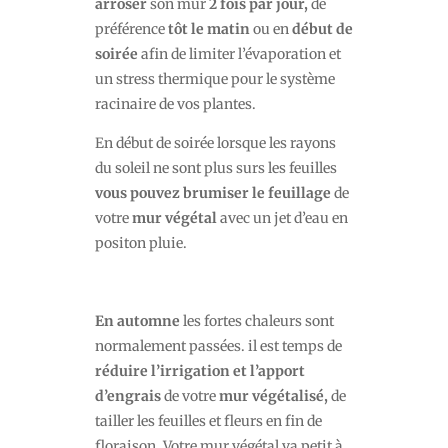
arroser
son mur
2 fois par jour,
de
préférence
tôt le matin
ou en
début de
soirée
afin de limiter l’évaporation et
un stress thermique pour le système
racinaire de vos plantes.
En début de soirée lorsque les rayons
du soleil ne sont plus surs les feuilles
vous pouvez
brumiser le feuillage
de
votre
mur végétal
avec un jet d’eau en
positon pluie.
En automne
les fortes chaleurs sont
normalement passées. il est temps de
réduire l’irrigation et l’apport
d’engrais
de votre
mur végétalisé,
de
tailler les feuilles et fleurs en fin de
floraison. Votre mur végétal va petit à