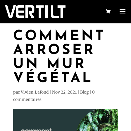
COMMENT
ARROSER
UN MUR
VÉGÉTAL
par
Vivien_Lafond
|
Nov 22, 2021
|
Blog
|
0
commentaires