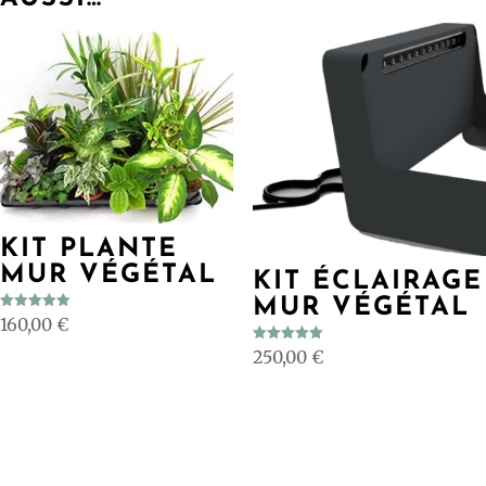
KIT PLANTE
MUR VÉGÉTAL
KIT ÉCLAIRAGE
MUR VÉGÉTAL
Note
160,00
€
5.00
sur 5
Note
250,00
€
5.00
sur 5