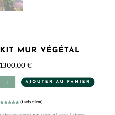
KIT MUR VÉGÉTAL
1300,00
€
quantité
AJOUTER AU PANIER
de
kit
mur
(
1
avis client)
végétal
Noté
5.00
sur 5
basé sur