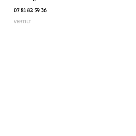
07 81 82 59 36
Nom
*
Prénom
Nom
Vous êtes
*
Particulier
Professionnel
société
Adresse
*